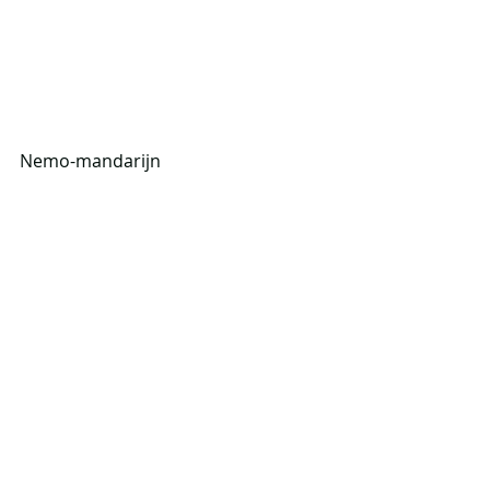
Nemo-mandarijn
Recente blogposts
Alles weergeven