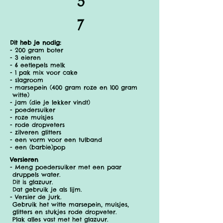
5
7
Dit heb je nodig:
- 200 gram boter
- 3 eieren
- 6 eetlepels melk
- 1 pak mix voor cake
- slagroom
- marsepein (400 gram roze en 100 gram
witte)
- jam (die je lekker vindt)
- poedersuiker
- roze muisjes
- rode dropveters
- zilveren glitters
- een vorm voor een tulband
- een (barbie)pop
Versieren
- Meng poedersuiker met een paar
druppels water.
Dit is glazuur.
Dat gebruik je als lijm.
- Versier de jurk.
Gebruik het witte marsepein, muisjes,
glitters en stukjes rode dropveter.
Plak alles vast met het glazuur.